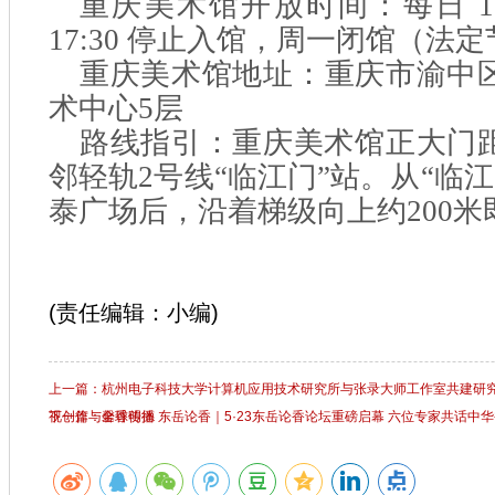
重庆美术馆开放时间：每日 10:0
17:30 停止入馆，周一闭馆（法
重庆美术馆地址：重庆市渝中
术中心5层
路线指引：重庆美术馆正大门距
邻轻轨2号线“临江门”站。从“临
泰广场后，沿着梯级向上约200
(责任编辑：小编)
上一篇：杭州电子科技大学计算机应用技术研究所与张录大师工作室共建研究
视创作与全球传播
下一篇：馨香明德 东岳论香｜5·23东岳论香论坛重磅启幕 六位专家共话中