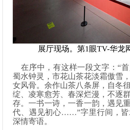
展厅现场。第1眼TV-华龙
在序中，有这样一段文字：“
蜀水钟灵，市花山茶花淡霜傲雪
女风骨。余作山茶八条屏，自冬
绽、凌寒愈芳、春深烂漫，不逐
存。一书一诗，一香一韵，遇见
代、遇见初心……”字里行间，
深情寄语。