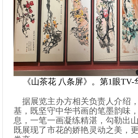
《山茶花 八条屏》。第1眼TV-
据展览主办方相关负责人介绍
基，既坚守中华书画的笔墨韵味
息，一笔一画凝练精湛，勾勒出
既展现了市花的娇艳灵动之美，