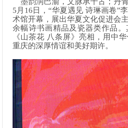
墨韵润巴渝，文脉承千古；丹
5月16日，“华夏遇见 诗琳画卷
术馆开幕，展出华夏文化促进会
余幅诗书画精品及瓷器类作品。
《山茶花 八条屏》亮相，用中
重庆的深厚情谊和美好期许。