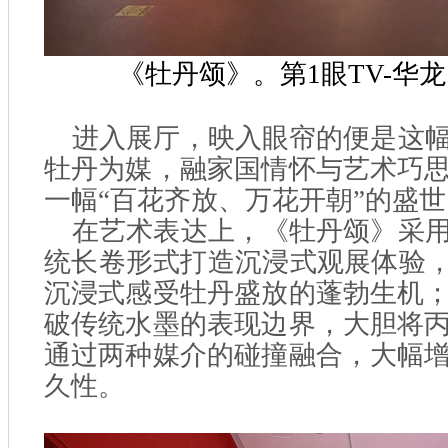
《牡丹颂》。第1眼TV-华龙
进入展厅，映入眼帘的便是这
牡丹为媒，融家国情怀与艺术巧
一幅“百花齐放、万花开朝”的盛
在艺术表达上，《牡丹颂》采
统长卷形式打造沉浸式观展体验，
沉浸式感受牡丹盛放的蓬勃生机
破传统水墨的表现边界，大胆将
通过两种媒介的碰撞融合，大幅
久性。