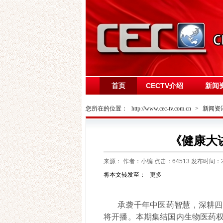
首页
CECTV介绍
新闻
您所在的位置：
http://www.cec-tv.com.cn
>
新闻资
《健康大
来源：
作者：小编 点击：
64513
发布时间：202
将本文转发至：
更多
承袭千年中医药智慧，深耕四
将开播。本期集结国内生物医药