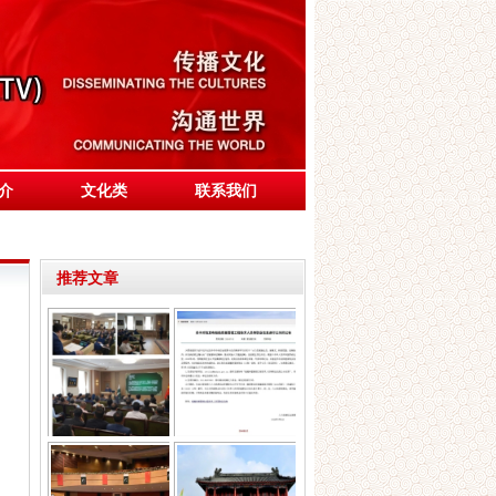
介
文化类
联系我们
推荐文章
巴基斯坦驻华大使馆
千年制香艺 新职守
在北京举办纪念Yo
传承 —祝贺制香