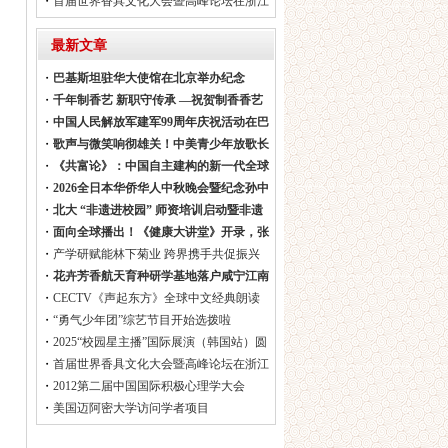
・
首届世界香具文化大会暨高峰论坛在浙江
龙泉圆满召开
最新文章
・
巴基斯坦驻华大使馆在北京举办纪念
Youm-e-Ist
・
千年制香艺 新职守传承 —祝贺制香香艺
师纳入国家新
・
中国人民解放军建军99周年庆祝活动在巴
基斯坦举行
・
歌声与微笑响彻雄关！中美青少年放歌长
城音乐会在黄崖关
・
《共富论》：中国自主建构的新一代全球
性文明知识体系
・
2026全日本华侨华人中秋晚会暨纪念孙中
山先生诞辰1
・
北大 “非遗进校园” 师资培训启动暨非遗
基地赋能产业
・
面向全球播出！《健康大讲堂》开录，张
光北对话中西医权
・
产学研赋能林下菊业 跨界携手共促振兴
—湖北楚菊中药科
・
花卉芳香航天育种研学基地落户咸宁江南
桂谷
・
CECTV《声起东方》全球中文经典朗读
节目
・
“勇气少年团”综艺节目开始选拨啦
・
2025“校园星主播”国际展演（韩国站）圆
满结束
・
首届世界香具文化大会暨高峰论坛在浙江
龙泉圆满召开
・
2012第二届中国国际积极心理学大会
・
美国迈阿密大学访问学者项目