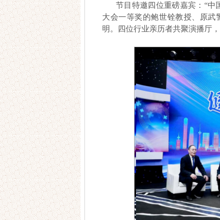
节目特邀四位重磅嘉宾：“中
大会一等奖的鲍世铨教授、原武
明。四位行业亲历者共聚演播厅，