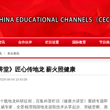
资讯
合作伙伴
栏目设置
国际教育
节目推
讯
>
本台资讯
讲堂》匠心传地龙 薪火照健康
6-06-04 10:43:08
十载地龙科研征程，百集科普栏目《健康大讲堂》重磅专题即
权威专家，全景梳理我国地龙提取技术从零起步、突破垄断、惠