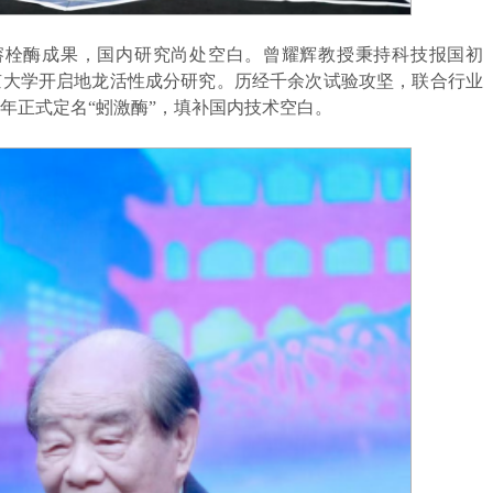
龙溶栓酶成果，国内研究尚处空白。曾耀辉教授秉持科技报国初
京大学开启地龙活性成分研究。历经千余次试验攻坚，联合行业
6年正式定名“蚓激酶”，填补国内技术空白。