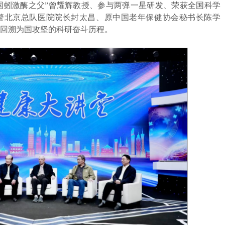
国蚓激酶之父”曾耀辉教授、参与两弹一星研发、荣获全国科学
警北京总队医院院长封太昌、原中国老年保健协会秘书长陈学
回溯为国攻坚的科研奋斗历程。