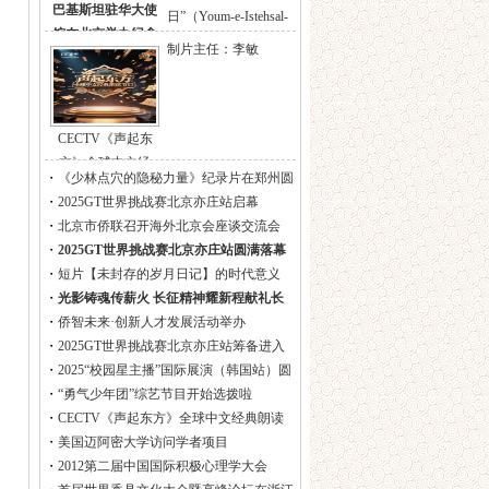
巴基斯坦驻华大使
日”（Youm-e-Istehsal-
馆在北京举办纪念
e-Kashmir）纪念活
制片主任：李敏
动，重申巴基斯坦对
克什米尔人
CECTV《声起东
方》全球中文经
・
《少林点穴的隐秘力量》纪录片在郑州圆
满杀青
・
2025GT世界挑战赛北京亦庄站启幕
・
北京市侨联召开海外北京会座谈交流会
・
2025GT世界挑战赛北京亦庄站圆满落幕
・
短片【未封存的岁月日记】的时代意义
・
光影铸魂传薪火 长征精神耀新程献礼长
征胜利90周年
・
侨智未来·创新人才发展活动举办
・
2025GT世界挑战赛北京亦庄站筹备进入
冲刺阶段
・
2025“校园星主播”国际展演（韩国站）圆
满结束
・
“勇气少年团”综艺节目开始选拨啦
・
CECTV《声起东方》全球中文经典朗读
节目
・
美国迈阿密大学访问学者项目
・
2012第二届中国国际积极心理学大会