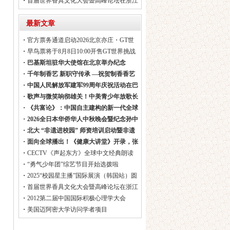
・
首届世界香具文化大会暨高峰论坛在浙江
龙泉圆满召开
最新文章
・
官方票务通道启动2026北京亦庄・GT世
界挑战赛票价
・
早鸟票将于8月8日10:00开售GT世界挑战
赛快闪店
・
巴基斯坦驻华大使馆在北京举办纪念
Youm-e-Ist
・
千年制香艺 新职守传承 —祝贺制香香艺
师纳入国家新
・
中国人民解放军建军99周年庆祝活动在巴
基斯坦举行
・
歌声与微笑响彻雄关！中美青少年放歌长
城音乐会在黄崖关
・
《共富论》：中国自主建构的新一代全球
性文明知识体系
・
2026全日本华侨华人中秋晚会暨纪念孙中
山先生诞辰1
・
北大 “非遗进校园” 师资培训启动暨非遗
基地赋能产业
・
面向全球播出！《健康大讲堂》开录，张
光北对话中西医权
・
CECTV《声起东方》全球中文经典朗读
节目
・
“勇气少年团”综艺节目开始选拨啦
・
2025“校园星主播”国际展演（韩国站）圆
满结束
・
首届世界香具文化大会暨高峰论坛在浙江
龙泉圆满召开
・
2012第二届中国国际积极心理学大会
・
美国迈阿密大学访问学者项目