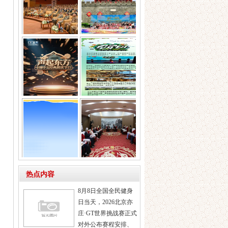
中国人民解放军建军
歌声与微笑响彻雄
99周年庆祝活动在
关！中美青少年放歌
长
CECTV《声起东
“勇气少年团”综艺节
方》全球中文经典朗
目开始选拨啦
2025“校园星主播”国
首届世界香具文化大
热点内容
际展演（韩国
会暨高峰论坛在浙江
8月8日全国全民健身
日当天，2026北京亦
庄·GT世界挑战赛正式
对外公布赛程安排、