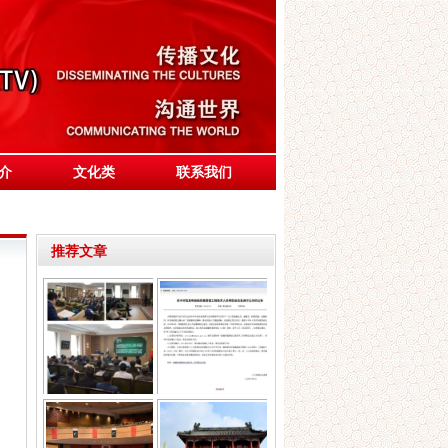
介
文化类
联系我们
推荐文章
巴基斯坦驻华大使馆
千年制香艺 新职守
在北京举办纪念Yo
传承 —祝贺制香