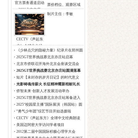
官方票务通道启动
票价档位、观赛区域
2026北京亦庄
等信息，“亦票通”官方
制片主任：李敏
小程序于当日10时准
时上线，作为赛事唯
CECTV《声起东
方》全球中文经
・
《少林点穴的隐秘力量》纪录片在郑州圆
满杀青
・
2025GT世界挑战赛北京亦庄站启幕
・
北京市侨联召开海外北京会座谈交流会
・
2025GT世界挑战赛北京亦庄站圆满落幕
・
短片【未封存的岁月日记】的时代意义
・
光影铸魂传薪火 长征精神耀新程献礼长
征胜利90周年
・
侨智未来·创新人才发展活动举办
・
2025GT世界挑战赛北京亦庄站筹备进入
冲刺阶段
・
2025“校园星主播”国际展演（韩国站）圆
满结束
・
“勇气少年团”综艺节目开始选拨啦
・
CECTV《声起东方》全球中文经典朗读
节目
・
美国迈阿密大学访问学者项目
・
2012第二届中国国际积极心理学大会