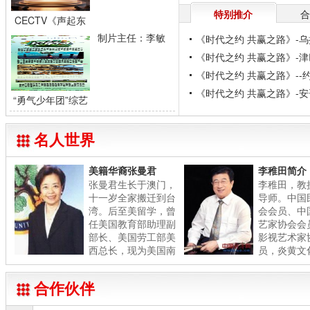
特别推介
CECTV《声起东
方》全球中文经典
制片主任：李敏
《时代之约 共赢之路》-
-->
朗
《时代之约 共赢之路》-
《时代之约 共赢之路》--
《时代之约 共赢之路》-
“勇气少年团”综艺
驻华大使
节目开始选拨啦
2025“校园星主
播”国际展演韩国
名人世界
站青春之声，友谊
之桥2025“校园星
美籍华裔张曼君
李稚田简介
主播”国际展演
2025“校园星主
（韩国...
张曼君生长于澳门，
李稚田，教授
十一岁全家搬迁到台
导师。中国民
播”国际展演（韩国
访问学者 访问学
湾。后至美留学，曾
会会员、中国
者旨在促进教育、
任美国教育部助理副
艺家协会会员
艺术、商业和科学
部长、美国劳工部美
影视艺术家协
领域内人员的知识
西总长，现为美国南
员，炎黄文化
和技术交流。参加
美国迈阿密大学访
加州大学教授.
者包括赴高...
理事、中国少
张华敏《中国古典诗词歌曲影音集》新闻
诗蓝简介
文物保护协会
中国国际教育电视台
旅法艺术家诗蓝
问学者项目
合作伙伴
2012年6月1日报道
国际盛誉的女
张华敏女士接受采访
诗蓝生于北京。