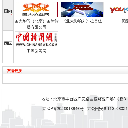
中国国际教育电视台
年旅居欧亚各
副台长陈绍建（右
毕业于伦敦中
国内
一）、全国工商联副
丁美术与设计
主席李路（左二）和
术系。持巴黎
国大华闻（北京）国际传
《亚太影响力》栏目组
优
张华敏女士颁奖合影
学哲学硕士学
媒有限公司
5月31日，由中宣
其15年的艺术
部、文化部指导，中
中，参加过近5
国唱片总公司、中国
际大型艺术联
国际
国际教育电视台...
展。先后在英国皇
中国新闻网
友情链接
地址：北京市丰台区广安路国投财富广场3号楼318
京ICP备2026013846号
京公网安备110106021