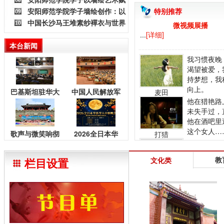
赛ROBOTAC在北
安阳师范学院学子墙绘创作：以
特别推荐
能乡村振兴
中国长沙马王堆素纱襌衣与世界
艺术笔触为乡村振兴添
微视频展播
五大时装周《世界时尚
...
[详细]
本台新闻
我习惯夜晚
渴望被爱，
持梦想，我
向上。
巴基斯坦驻华大
中国人民解放军
麦田
他在猎艳路
使馆在北京举办
建军99周年庆祝
未失手过，
纪念Youm-e-
活动在巴基斯坦
他在酒吧里
Istehsal
举行
这个女人…
歌声与微笑响彻
2026全日本华
打猎
Kashmir的仪式
由大学生推
雄关！中美青少
侨华人中秋晚会
中国院校青
年放歌长城音乐
暨纪念孙中山先
教
文化类
栏目设置
作的短片电
会在黄崖关圆满
生诞辰160周年
品。
大学生原创电
录制
活动正式启动
影