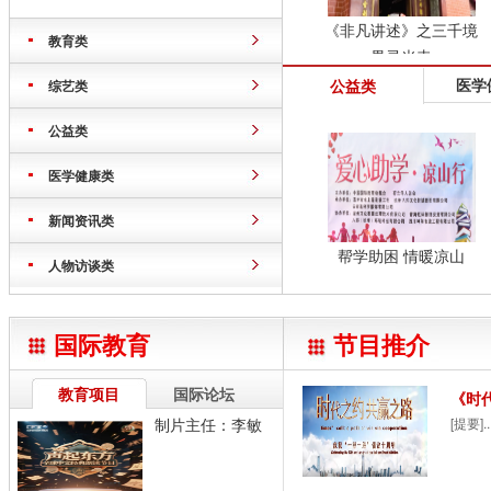
《非凡讲述》之三千境
教育类
界灵光寺
医学
公益类
综艺类
公益类
医学健康类
新闻资讯类
帮学助困 情暖凉山
人物访谈类
国际教育
节目推介
教育项目
国际论坛
《时
制片主任：李敏
[提要]..