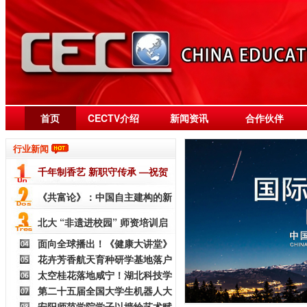
首页
CECTV介绍
新闻资讯
合作伙伴
行业新闻
千年制香艺 新职守传承 —祝贺
制香香艺师纳入国
《共富论》：中国自主建构的新
一代全球性文明知识体
北大 “非遗进校园” 师资培训启
面向全球播出！《健康大讲堂》
动暨非遗基地赋能
花卉芳香航天育种研学基地落户
开录，张光北对话中西
太空桂花落地咸宁！湖北科技学
咸宁江南桂谷
第二十五届全国大学生机器人大
院芳香航天育种科普基
安阳师范学院学子以墙绘艺术赋