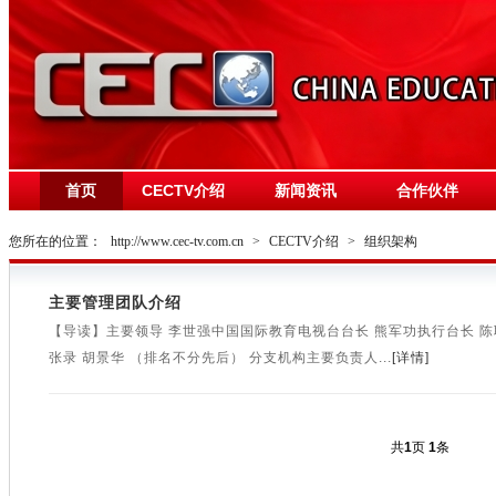
首页
CECTV介绍
新闻资讯
合作伙伴
您所在的位置：
http://www.cec-tv.com.cn
>
CECTV介绍
>
组织架构
主要管理团队介绍
【导读】主要领导 李世强中国国际教育电视台台长 熊军功执行台长 陈联
张录 胡景华 （排名不分先后） 分支机构主要负责人...
[详情]
共
1
页
1
条