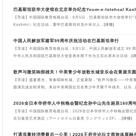
巴基斯坦驻华大使馆在北京举办纪念Youm-e-Istehsal Kas
【导读】中国国际教育电视台讯：8月5日，巴基斯坦驻华大使馆举行“克什米尔受
Kashmir）纪念活动，重申巴基斯坦对克什米尔人...
[详情]
中国人民解放军建军99周年庆祝活动在巴基斯坦举行
【导读】中国国际教育电视台讯：8月1日，中国人民解放军成立 99
中华人民共和国驻巴基斯坦大使姜再冬阁下作为主宾出席本次活动...
[
歌声与微笑响彻雄关！中美青少年放歌长城音乐会在黄崖关
【导读】盛夏逐光，青春唱响长城。正值暑期，“歌声与微笑——中美青
圆满完成全程录制。来自中美两国近百名青少年齐聚千年雄关，以乐...
2026全日本华侨华人中秋晚会暨纪念孙中山先生诞辰160周
【导读】中国国际教育电视台讯：2026全日本华侨华人中秋晚会暨纪念
京日暮里艺术酒店（アートホテル日暮里 ラングウッド2F）...
[详情]
打通流量转消费最后一公里！2026王府井论坛文商旅体展融