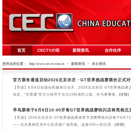
首页
CECTV介绍
新闻资讯
合作伙伴
您所在的位置：
http://www.cec-tv.com.cn
>
新闻资讯
>
本台资讯
官方票务通道启动2026北京亦庄・GT世界挑战赛票价正式
【导读】8月8日全国全民健身日当天，2026北京亦庄·GT世界挑战
信息，“亦票通”官方小程序于当日10时准时上线，作为赛事唯...
[详情]
早鸟票将于8月8日10:00开售GT世界挑战赛快闪店将亮相
【导读】2026北京亦庄·GT世界挑战赛体育节消费季快闪店将于8月7日
——北京奥林匹克中心区庆典广场亮相。这座400㎡的沉浸...
[详情]