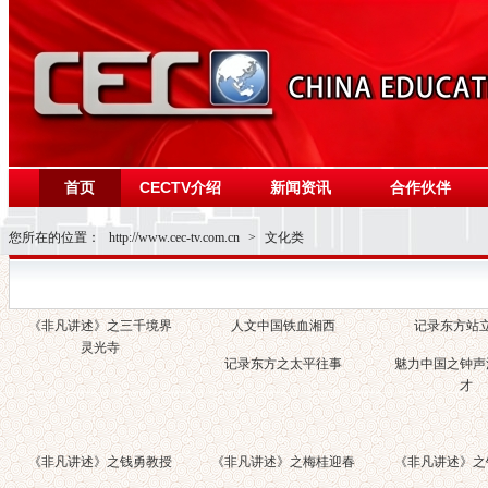
首页
CECTV介绍
新闻资讯
合作伙伴
您所在的位置：
http://www.cec-tv.com.cn
>
文化类
《非凡讲述》之三千境界
人文中国铁血湘西
记录东方站
灵光寺
记录东方之太平往事
魅力中国之钟声
才
《非凡讲述》之钱勇教授
《非凡讲述》之梅桂迎春
《非凡讲述》之